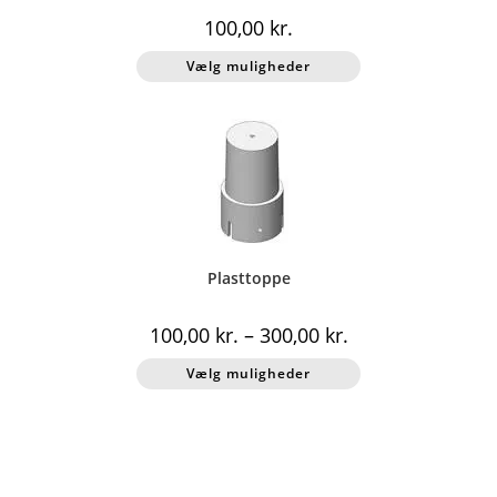
100,00
kr.
Dette
Vælg muligheder
vare
har
flere
varianter.
Mulighederne
kan
vælges
på
varesiden
Plasttoppe
100,00
kr.
–
300,00
kr.
Dette
Vælg muligheder
vare
har
flere
varianter.
Mulighederne
kan
vælges
på