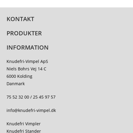
varesiden
KONTAKT
PRODUKTER
INFORMATION
Knudefri-Vimpel ApS
Niels Bohrs Vej 14 C
6000 Kolding
Danmark
75 52 32 00 / 25 45 97 57
info@knudefri-vimpel.dk
Knudefri Vimpler
Knudefri Stander