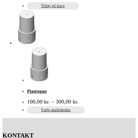
Tilføj til kurv
Plasttoppe
100,00
kr.
–
300,00
kr.
Dette
Vælg muligheder
vare
har
flere
KONTAKT