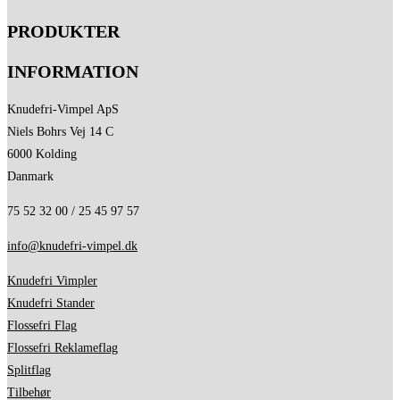
varianter.
PRODUKTER
Mulighederne
kan
INFORMATION
vælges
på
Knudefri-Vimpel ApS
varesiden
Niels Bohrs Vej 14 C
6000 Kolding
Danmark
75 52 32 00 / 25 45 97 57
info@knudefri-vimpel.dk
Knudefri Vimpler
Knudefri Stander
Flossefri Flag
Flossefri Reklameflag
Splitflag
Tilbehør