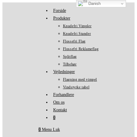
Danish
Skip
Forside
to
Produkter
content
Knudefri Vimpler
Knudefri Stander
Flossefri Flag
Flossefri Reklameflag
Splitflag
Tilbehør
Vejledninger
Flagning med vimpel
Vindstyrke tabel
Forhandlere
Om os
Kontakt
0
0
Menu
Luk