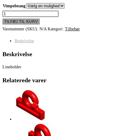
Vimpelstang
Lineholder
antal
TILFØJ TIL KURV
Varenummer (SKU):
N/A
Kategori:
Tilbehør
Beskrivelse
Beskrivelse
Lineholder
Relaterede varer