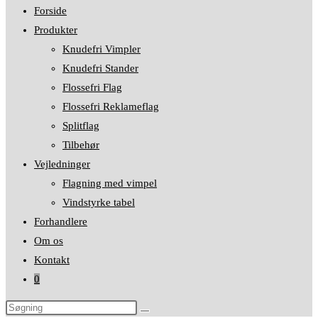
Forside
Produkter
Knudefri Vimpler
Knudefri Stander
Flossefri Flag
Flossefri Reklameflag
Splitflag
Tilbehør
Vejledninger
Flagning med vimpel
Vindstyrke tabel
Forhandlere
Om os
Kontakt
0