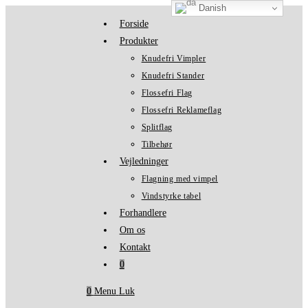
Danish
Skip
Forside
to
Produkter
content
Knudefri Vimpler
Knudefri Stander
Flossefri Flag
Flossefri Reklameflag
Splitflag
Tilbehør
Vejledninger
Flagning med vimpel
Vindstyrke tabel
Forhandlere
Om os
Kontakt
0
0
Menu
Luk