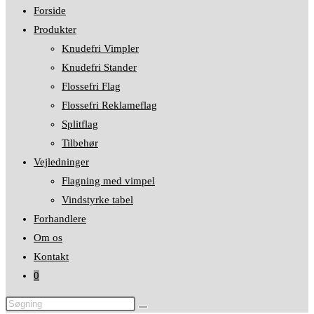
Forside
Produkter
Knudefri Vimpler
Knudefri Stander
Flossefri Flag
Flossefri Reklameflag
Splitflag
Tilbehør
Vejledninger
Flagning med vimpel
Vindstyrke tabel
Forhandlere
Om os
Kontakt
0