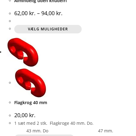
Almindelig uden knudefri
62,00
kr.
–
94,00
kr.
Dette
VÆLG MULIGHEDER
vare
har
flere
varianter.
Mulighederne
kan
vælges
på
varesiden
Flagkrog 40 mm
20,00
kr.
1 sæt med 2 stk. Flagkroge 40 mm. Do.
43 mm. Do 47 mm.