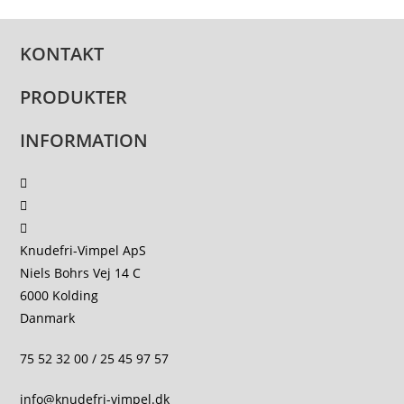
varianter.
Mulighederne
kan
KONTAKT
vælges
på
PRODUKTER
varesiden
INFORMATION
Knudefri-Vimpel ApS
Niels Bohrs Vej 14 C
6000 Kolding
Danmark
75 52 32 00 / 25 45 97 57
info@knudefri-vimpel.dk