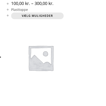
100,00
kr.
–
300,00
kr.
Plasttoppe
Dette
VÆLG MULIGHEDER
vare
har
flere
varianter.
Mulighederne
kan
vælges
på
varesiden