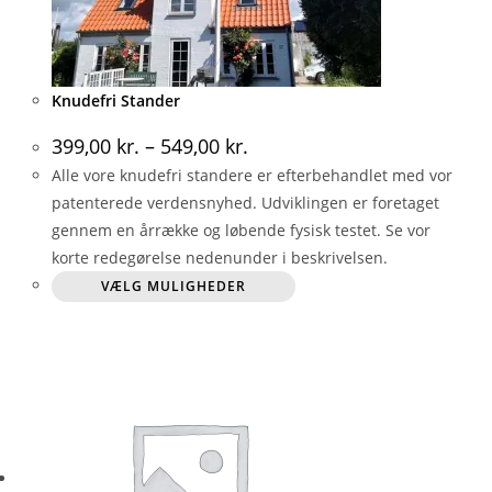
Knudefri Stander
399,00
kr.
–
549,00
kr.
Alle vore knudefri standere er efterbehandlet med vor
patenterede verdensnyhed. Udviklingen er foretaget
gennem en årrække og løbende fysisk testet. Se vor
korte redegørelse nedenunder i beskrivelsen.
Dette
VÆLG MULIGHEDER
vare
har
flere
varianter.
Mulighederne
kan
vælges