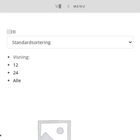
Skip
0
MENU
to
content
Visning:
12
24
Alle