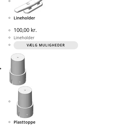
vælges
på
Lineholder
varesiden
100,00
kr.
Lineholder
Dette
VÆLG MULIGHEDER
vare
har
flere
varianter.
Mulighederne
kan
vælges
på
varesiden
Plasttoppe