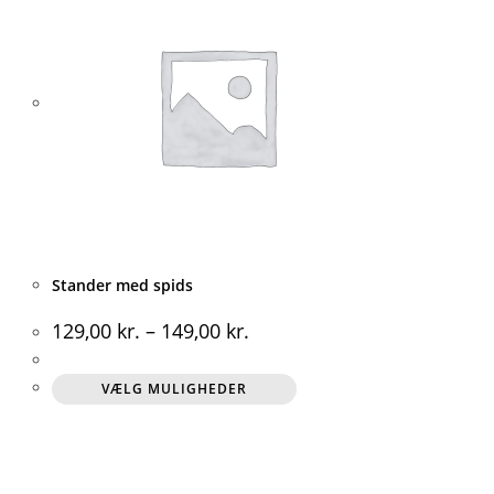
Stander med spids
129,00
kr.
–
149,00
kr.
Dette
VÆLG MULIGHEDER
vare
har
flere