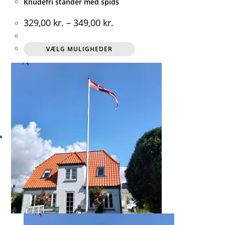
Knudefri stander med spids
329,00
kr.
–
349,00
kr.
Dette
VÆLG MULIGHEDER
vare
har
flere
varianter.
Mulighederne
kan
vælges
på
varesiden