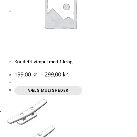
Knudefri vimpel med 1 krog
199,00
kr.
–
299,00
kr.
Dette
VÆLG MULIGHEDER
vare
har
flere
varianter.
Mulighederne
kan